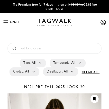
·
Try
Premium
free for 7 days — then only
€8.33/mo
€5.83/mo
START NOW
MENU
Tipo:
All
Temporada:
All
Ciudad:
All
Diseñador:
All
CLEAR ALL
N°21
PRE-FALL 2025
LOOK 20