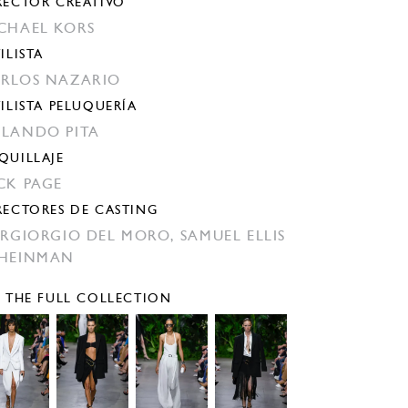
RECTOR CREATIVO
CHAEL KORS
ILISTA
RLOS NAZARIO
TILISTA PELUQUERÍA
LANDO PITA
QUILLAJE
CK PAGE
RECTORES DE CASTING
ERGIORGIO DEL MORO,
SAMUEL ELLIS
HEINMAN
E THE FULL COLLECTION