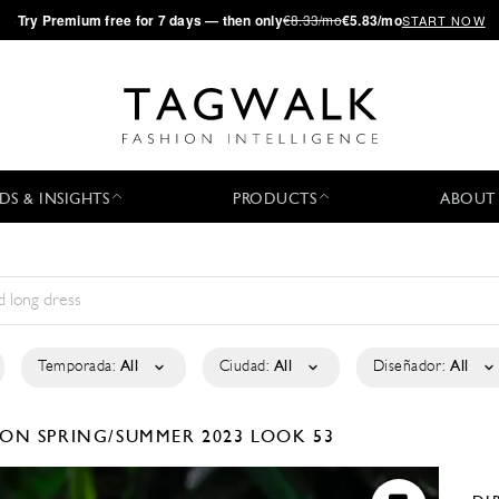
·
Try
Premium
free for 7 days — then only
€8.33/mo
€5.83/mo
START NOW
DS & INSIGHTS
PRODUCTS
ABOUT
Temporada:
All
Ciudad:
All
Diseñador:
All
TION
SPRING/SUMMER 2023
LOOK 53