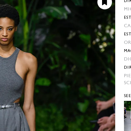
DI
MI
EST
CA
ES
OR
MA
DI
DI
PI
SC
SE