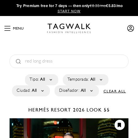
·
Try
Premium
free for 7 days — then only
€8.33/mo
€5.83/mo
START NOW
MENU
Tipo:
All
Temporada:
All
Ciudad:
All
Diseñador:
All
CLEAR ALL
HERMÈS
RESORT 2026
LOOK 55