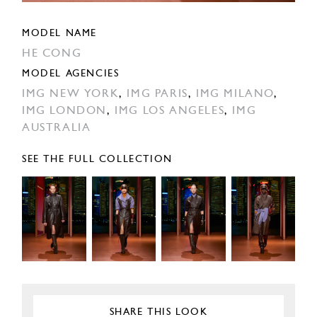
MODEL NAME
HE CONG
MODEL AGENCIES
IMG NEW YORK
,
IMG PARIS
,
IMG MILANO
,
IMG LONDON
,
IMG LOS ANGELES
,
IMG
AUSTRALIA
SEE THE FULL COLLECTION
SHARE THIS LOOK