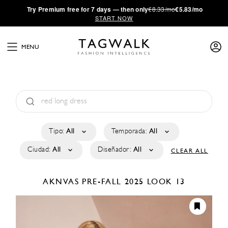
·
Try
Premium
free for 7 days — then only
€8.33/mo
€5.83/mo
START NOW
MENU
Tipo:
All
Temporada:
All
Ciudad:
All
Diseñador:
All
CLEAR ALL
AKNVAS
PRE-FALL 2025
LOOK 13