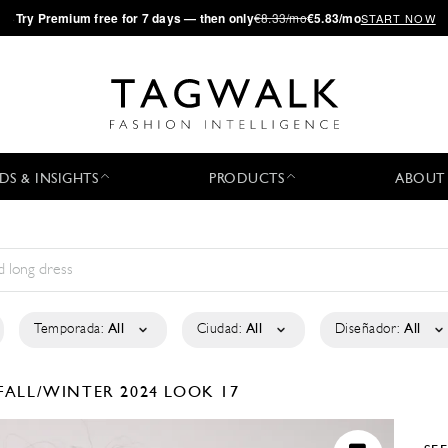
·
Try
Premium
free for 7 days — then only
€8.33/mo
€5.83/mo
START NOW
DS & INSIGHTS
PRODUCTS
ABOUT
Temporada:
All
Ciudad:
All
Diseñador:
All
FALL/WINTER 2024
LOOK 17