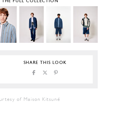
E THE FULL COLLECTION
SHARE THIS LOOK
urtesy of Maison Kitsuné