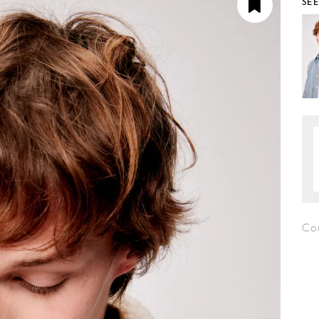
SE
Co