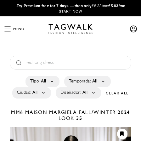
·
Try
Premium
free for 7 days — then only
€8.33/mo
€5.83/mo
START NOW
MENU
Tipo:
All
Temporada:
All
Ciudad:
All
Diseñador:
All
CLEAR ALL
MM6 MAISON MARGIELA
FALL/WINTER 2024
LOOK 35