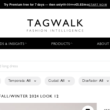
·
Try
Premium
free for 7 days — then only
€8.33/mo
€5.83/mo
START NOW
DS & INSIGHTS
PRODUCTS
ABOUT
Temporada:
All
Ciudad:
All
Diseñador:
All
FALL/WINTER 2024
LOOK 12