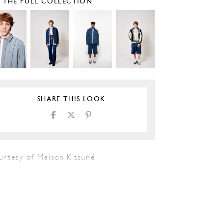
E THE FULL COLLECTION
SHARE THIS LOOK
urtesy of Maison Kitsuné