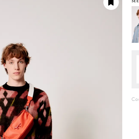
SE
Co