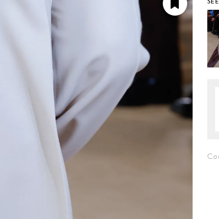
SE
Co