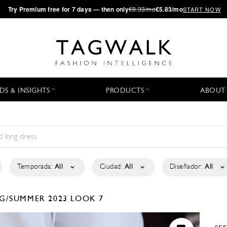
·
Try
Premium
free for 7 days — then only
€8.33/mo
€5.83/mo
START NOW
DS & INSIGHTS
PRODUCTS
ABOUT
Temporada:
All
Ciudad:
All
Diseñador:
All
G/SUMMER 2023
LOOK 7