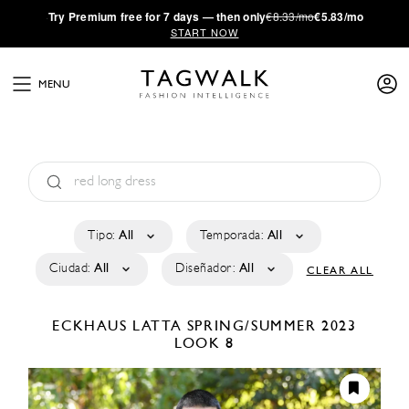
·
Try
Premium
free for 7 days — then only
€8.33/mo
€5.83/mo
START NOW
MENU
Tipo:
All
Temporada:
All
Ciudad:
All
Diseñador:
All
CLEAR ALL
ECKHAUS LATTA
SPRING/SUMMER 2023
LOOK 8