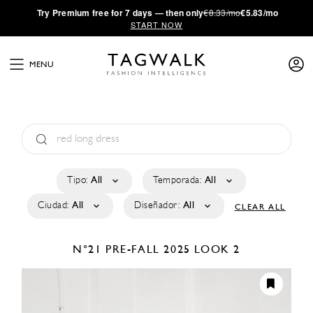
·
Try
Premium
free for 7 days — then only
€8.33/mo
€5.83/mo
START NOW
MENU
Tipo:
All
Temporada:
All
Ciudad:
All
Diseñador:
All
CLEAR ALL
N°21
PRE-FALL 2025
LOOK 2