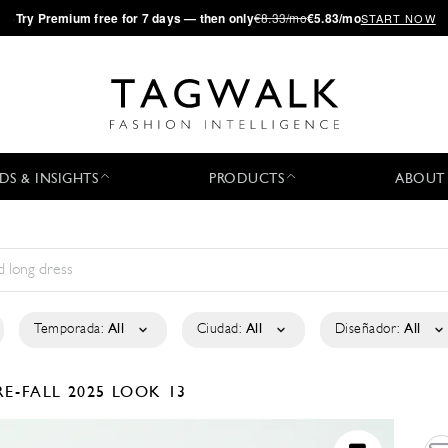
·
Try
Premium
free for 7 days — then only
€8.33/mo
€5.83/mo
START NOW
DS & INSIGHTS
PRODUCTS
ABOUT
Temporada:
All
Ciudad:
All
Diseñador:
All
RE-FALL 2025
LOOK 13