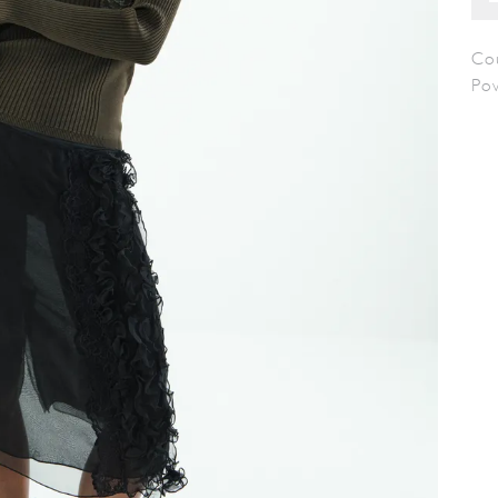
Cou
Po