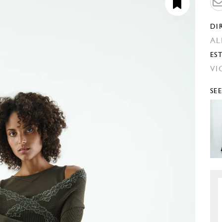
DI
AL
EST
VI
SE