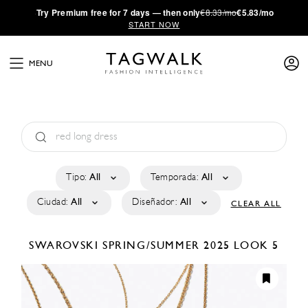
·
Try
Premium
free for 7 days — then only
€8.33/mo
€5.83/mo
START NOW
MENU
Tipo:
All
Temporada:
All
Ciudad:
All
Diseñador:
All
CLEAR ALL
SWAROVSKI
SPRING/SUMMER 2025
LOOK 5