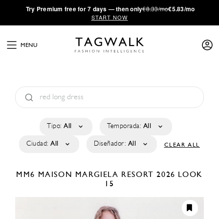
·
Try
Premium
free for 7 days — then only
€8.33/mo
€5.83/mo
START NOW
MENU
Tipo:
All
Temporada:
All
Ciudad:
All
Diseñador:
All
CLEAR ALL
MM6 MAISON MARGIELA
RESORT 2026
LOOK
15