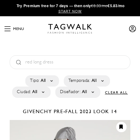
·
Try
Premium
free for 7 days — then only
€8.33/mo
€5.83/mo
START NOW
MENU
Tipo:
All
Temporada:
All
Ciudad:
All
Diseñador:
All
CLEAR ALL
GIVENCHY
PRE-FALL 2023
LOOK 14