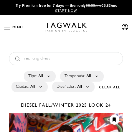
·
Try
Premium
free for 7 days — then only
€8.33/mo
€5.83/mo
START NOW
MENU
Tipo:
All
Temporada:
All
Ciudad:
All
Diseñador:
All
CLEAR ALL
DIESEL
FALL/WINTER 2025
LOOK 24