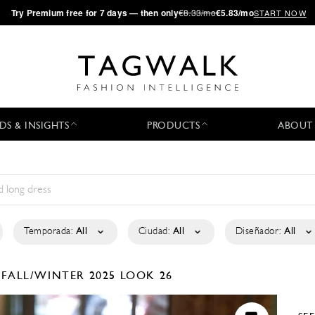
·
Try
Premium
free for 7 days — then only
€8.33/mo
€5.83/mo
START NOW
DS & INSIGHTS
PRODUCTS
ABOUT
Temporada:
All
Ciudad:
All
Diseñador:
All
V
FALL/WINTER 2025
LOOK 26