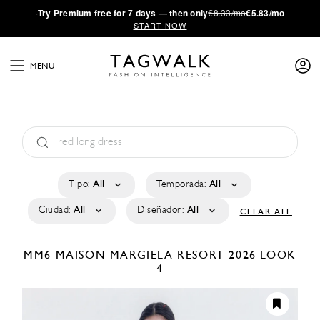
·
Try
Premium
free for 7 days — then only
€8.33/mo
€5.83/mo
START NOW
MENU
Tipo:
All
Temporada:
All
Ciudad:
All
Diseñador:
All
CLEAR ALL
MM6 MAISON MARGIELA
RESORT 2026
LOOK
4