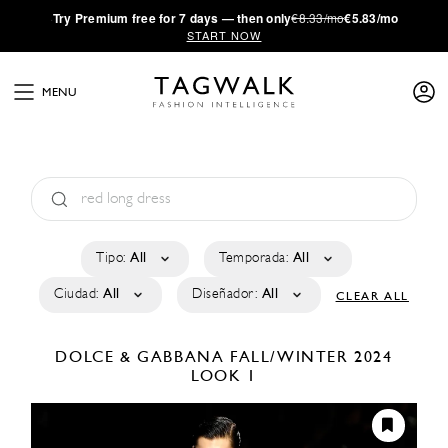
·
Try
Premium
free for 7 days — then only
€8.33/mo
€5.83/mo
START NOW
MENU
Tipo:
All
Temporada:
All
Ciudad:
All
Diseñador:
All
CLEAR ALL
DOLCE & GABBANA
FALL/WINTER 2024
LOOK 1