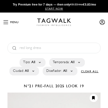
·
Try
Premium
free for 7 days — then only
€8.33/mo
€5.83/mo
START NOW
MENU
Tipo:
All
Temporada:
All
Ciudad:
All
Diseñador:
All
CLEAR ALL
N°21
PRE-FALL 2025
LOOK 19