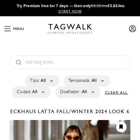
·
Try
Premium
free for 7 days — then only
€8.33/mo
€5.83/mo
START NOW
MENU
Tipo:
All
Temporada:
All
Ciudad:
All
Diseñador:
All
CLEAR ALL
ECKHAUS LATTA
FALL/WINTER 2024
LOOK 6