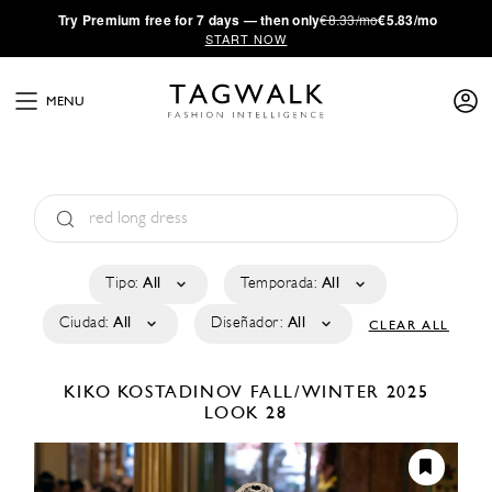
·
Try
Premium
free for 7 days — then only
€8.33/mo
€5.83/mo
START NOW
MENU
Tipo:
All
Temporada:
All
Ciudad:
All
Diseñador:
All
CLEAR ALL
KIKO KOSTADINOV
FALL/WINTER 2025
LOOK 28