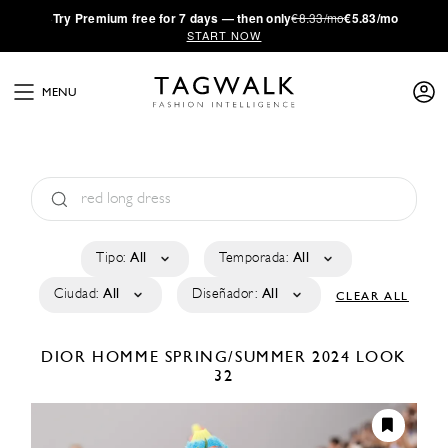
·
Try
Premium
free for 7 days — then only
€8.33/mo
€5.83/mo
START NOW
MENU
Tipo:
All
Temporada:
All
Ciudad:
All
Diseñador:
All
CLEAR ALL
DIOR HOMME
SPRING/SUMMER 2024
LOOK
32