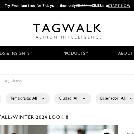
·
Try
Premium
free for 7 days — then only
€8.33/mo
€5.83/mo
START NOW
DS & INSIGHTS
PRODUCTS
ABOUT
Temporada:
All
Ciudad:
All
Diseñador:
All
FALL/WINTER 2024
LOOK 8