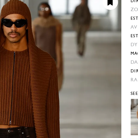
DI
ZO
EST
AV
ES
DY
MA
DA
DI
RA
SE