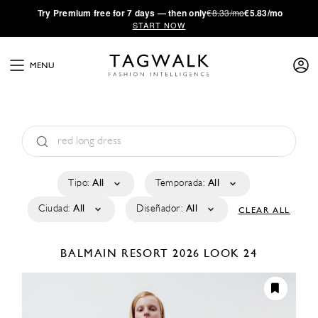
·
Try
Premium
free for 7 days — then only
€8.33/mo
€5.83/mo
START NOW
MENU
Tipo:
All
Temporada:
All
Ciudad:
All
Diseñador:
All
CLEAR ALL
BALMAIN
RESORT 2026
LOOK 24