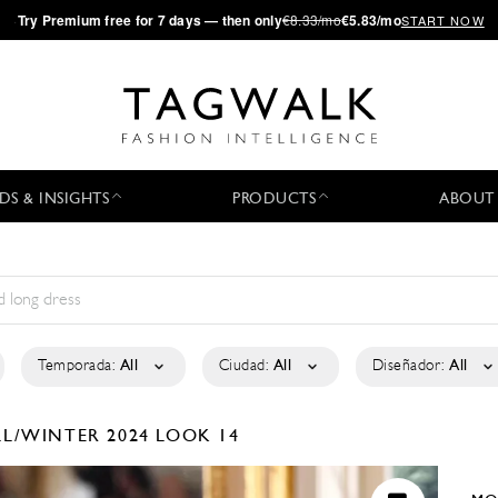
·
Try
Premium
free for 7 days — then only
€8.33/mo
€5.83/mo
START NOW
DS & INSIGHTS
PRODUCTS
ABOUT
Temporada:
All
Ciudad:
All
Diseñador:
All
LL/WINTER 2024
LOOK 14