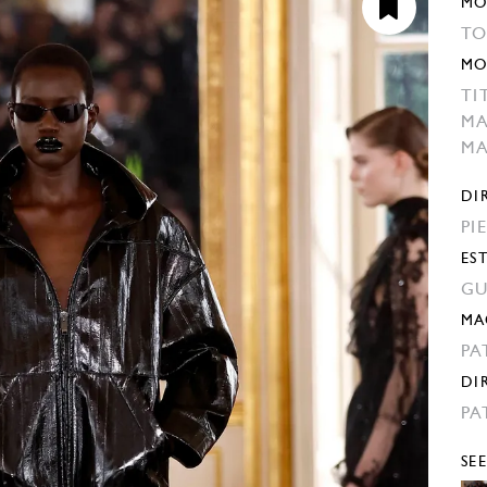
MO
TO
MO
TI
M
M
DI
PI
ES
GU
MA
PA
DI
PA
SE