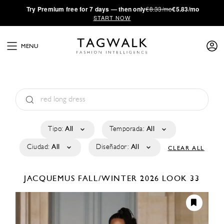
·
Try
Premium
free for 7 days — then only
€8.33/mo
€5.83/mo
START NOW
MENU
Tipo:
All
Temporada:
All
Ciudad:
All
Diseñador:
All
CLEAR ALL
JACQUEMUS
FALL/WINTER 2026
LOOK 33