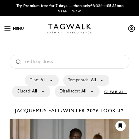
·
Try
Premium
free for 7 days — then only
€8.33/mo
€5.83/mo
START NOW
MENU
Tipo:
All
Temporada:
All
Ciudad:
All
Diseñador:
All
CLEAR ALL
JACQUEMUS
FALL/WINTER 2026
LOOK 32