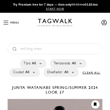
·
Try
Premium
free for 7 days — then only
€8.33/mo
€5.83/mo
START NOW
MENU
Tipo:
All
Temporada:
All
Ciudad:
All
Diseñador:
All
CLEAR ALL
JUNYA WATANABE
SPRING/SUMMER 2024
LOOK 37