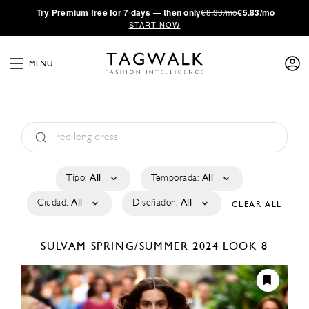
·
Try
Premium
free for 7 days — then only
€8.33/mo
€5.83/mo
START NOW
MENU
Tipo:
All
Temporada:
All
Ciudad:
All
Diseñador:
All
CLEAR ALL
SULVAM
SPRING/SUMMER 2024
LOOK 8