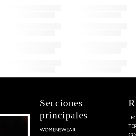
Secciones
R
principales
LE
TE
WOMENSWEAR
CO