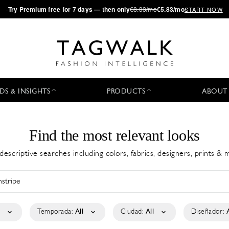
·
Try
Premium
free for 7 days — then only
€8.33/mo
€5.83/mo
START NOW
DS & INSIGHTS
PRODUCTS
ABOUT
Find the most relevant looks
descriptive searches including colors, fabrics, designers, prints &
l
Temporada:
All
Ciudad:
All
Diseñador: