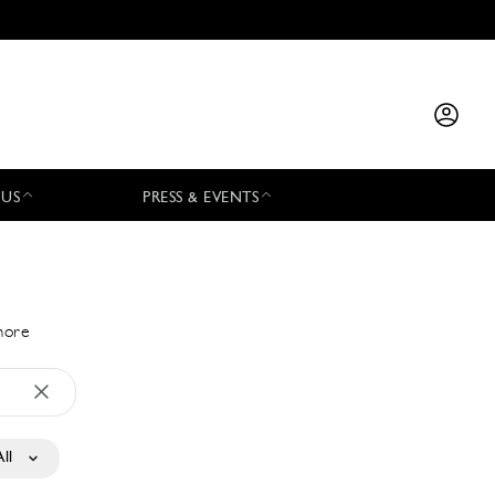
 US
PRESS & EVENTS
 more
All