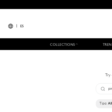
|
ES
COLLECTIONS
TREN
Try 
Tipo:
Al