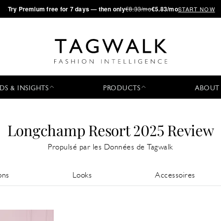
·
Try
Premium
free for 7 days — then only
€8.33/mo
€5.83/mo
START NOW
DS & INSIGHTS
PRODUCTS
ABOUT
Longchamp Resort 2025 Review
Propulsé par les Données de Tagwalk
ons
Looks
Accessoires