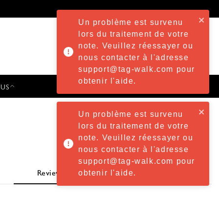
Un problème est survenu
lors du traitement de votre
note. Veuillez réessayer ou
nous contacter à l'adresse
support@tag-walk.com pour
obtenir l'aide.
 US
PRESS & EVENTS
Un problème est survenu
lors du traitement de votre
note. Veuillez réessayer ou
nous contacter à l'adresse
support@tag-walk.com pour
obtenir l'aide.
Review