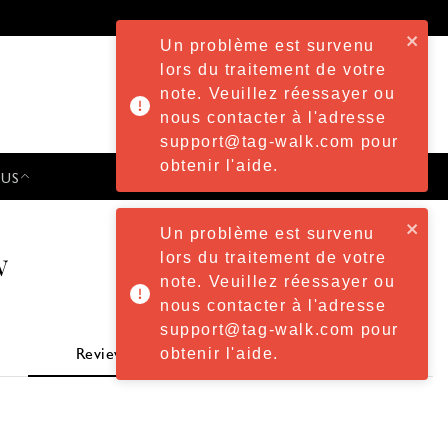
Un problème est survenu
lors du traitement de votre
note. Veuillez réessayer ou
nous contacter à l'adresse
support@tag-walk.com pour
obtenir l'aide.
 US
PRESS & EVENTS
Un problème est survenu
w
lors du traitement de votre
note. Veuillez réessayer ou
nous contacter à l'adresse
support@tag-walk.com pour
obtenir l'aide.
Review