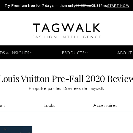
·
Try
Premium
free for 7 days — then only
€8.33/mo
€5.83/mo
START NOW
DS & INSIGHTS
PRODUCTS
ABOUT
Louis Vuitton Pre-Fall 2020 Revie
Propulsé par les Données de Tagwalk
ons
Looks
Accessoires