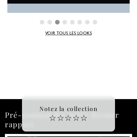
VOIR TOUS LES LOOKS
Notez la collection
Pré-commander notre dernier
☆
☆
☆
☆
☆
rapport