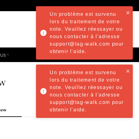
Un problème est survenu
lors du traitement de votre
note. Veuillez réessayer ou
nous contacter à l'adresse
support@tag-walk.com pour
obtenir l'aide.
 US
PRESS & EVENTS
Un problème est survenu
ew
lors du traitement de votre
note. Veuillez réessayer ou
nous contacter à l'adresse
support@tag-walk.com pour
obtenir l'aide.
iew