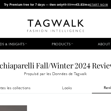
·
Try
Premium
free for 7 days — then only
€8.33/mo
€5.83/mo
START NOW
DS & INSIGHTS
PRODUCTS
ABOUT
chiaparelli Fall/Winter 2024 Revi
Propulsé par les Données de Tagwalk
Rev
tes les collections
Looks