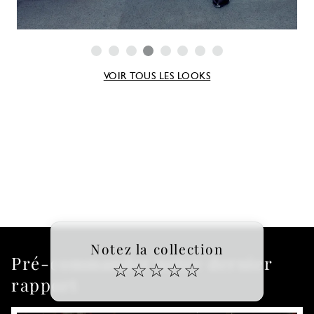
VOIR TOUS LES LOOKS
Notez la collection
Pré-commander notre dernier
☆
☆
☆
☆
☆
rapport