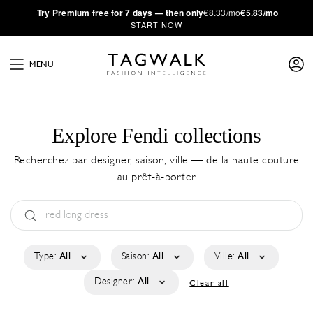
·
Try
Premium
free for 7 days — then only
€8.33/mo
€5.83/mo
START NOW
MENU
Explore Fendi collections
Recherchez par designer, saison, ville — de la haute couture
au prêt-à-porter
Type:
All
Saison:
All
Ville:
All
Designer:
All
Clear all