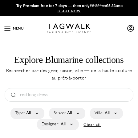
·
Try
Premium
free for 7 days — then only
€8.33/mo
€5.83/mo
START NOW
MENU
Explore Blumarine collections
Recherchez par designer, saison, ville — de la haute couture
au prêt-à-porter
Type:
All
Saison:
All
Ville:
All
Designer:
All
Clear all