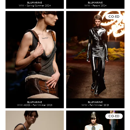
BLUMARINE
BLUMARINE
WW - Spring/Summer 2024
WW - Resort 2024
CO-ED
BLUMARINE
BLUMARINE
WW ACCS - Fall/Winter 2023
WW - Fall/Winter 2023
CO-ED