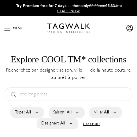
·
Try
Premium
free for 7 days — then only
€8.33/mo
€5.83/mo
START NOW
MENU
Explore COOL TM* collections
Recherchez par designer, saison, ville — de la haute couture
au prêt-à-porter
Type:
All
Saison:
All
Ville:
All
Designer:
All
Clear all