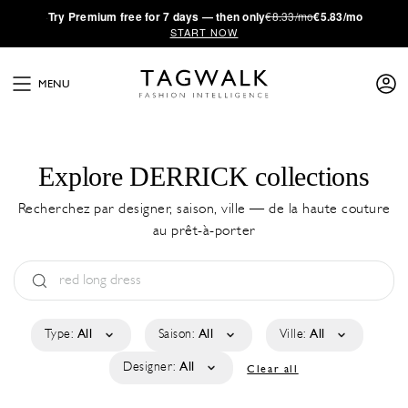
·
Try
Premium
free for 7 days — then only
€8.33/mo
€5.83/mo
START NOW
MENU
Explore DERRICK collections
Recherchez par designer, saison, ville — de la haute couture
au prêt-à-porter
Type:
All
Saison:
All
Ville:
All
Designer:
All
Clear all