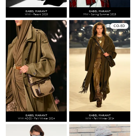
ISABEL MARANT
ISABEL MARANT
WW - Resort 2025
MW - Spring/Summer 2025
CO-ED
ISABEL MARANT
ISABEL MARANT
WW ACCS - Fall/Winter 2024
WW - Fall/Winter 2024