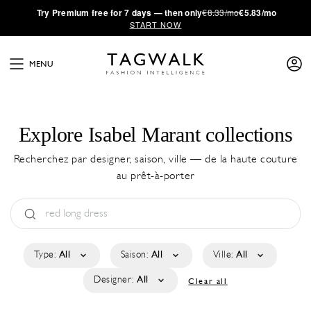
·
Try
Premium
free for 7 days — then only
€8.33/mo
€5.83/mo
START NOW
MENU
Explore Isabel Marant collections
Recherchez par designer, saison, ville — de la haute couture
au prêt-à-porter
Type:
All
Saison:
All
Ville:
All
Designer:
All
Clear all