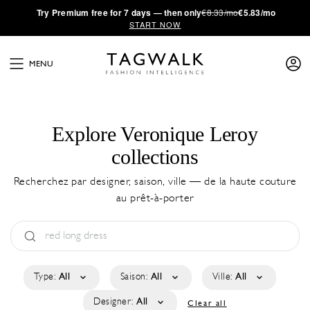
·
Try
Premium
free for 7 days — then only
€8.33/mo
€5.83/mo
START NOW
MENU
Explore Veronique Leroy
collections
Recherchez par designer, saison, ville — de la haute couture
au prêt-à-porter
Type:
All
Saison:
All
Ville:
All
Designer:
All
Clear all