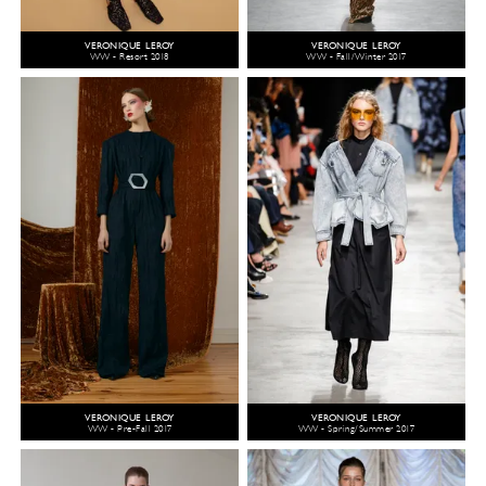
VERONIQUE LEROY
VERONIQUE LEROY
WW - Resort 2018
WW - Fall/Winter 2017
VERONIQUE LEROY
VERONIQUE LEROY
WW - Pre-Fall 2017
WW - Spring/Summer 2017