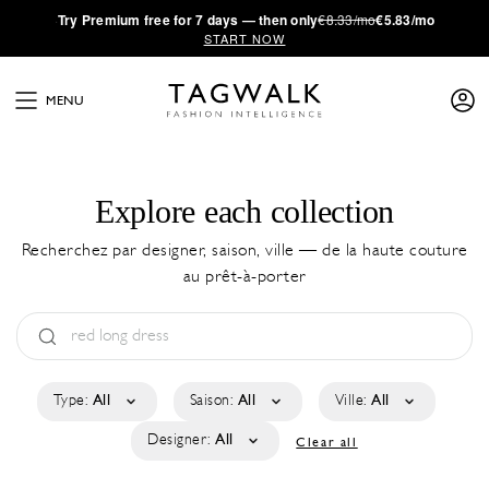
·
Try
Premium
free for 7 days — then only
€8.33/mo
€5.83/mo
START NOW
MENU
Explore each collection
Recherchez par designer, saison, ville — de la haute couture
au prêt-à-porter
Type:
All
Saison:
All
Ville:
All
Designer:
All
Clear all