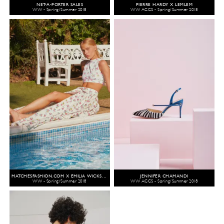
NET-A-PORTER SALES
PIERRE HARDY X LEMLEM
WW - Spring/Summer 2018
WW ACCS - Spring/Summer 2018
MATCHESFASHION.COM X EMILIA WICKSTEAD
JENNIFER CHAMANDI
WW - Spring/Summer 2018
WW ACCS - Spring/Summer 2018