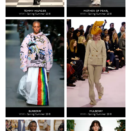
TOMMY HILFIGER
MOTHER OF PEARL
WW - Spring/Summer 2018
WW - Spring/Summer 2018
BURBERRY
MULBERRY
WW - Spring/Summer 2018
WW - Spring/Summer 2018