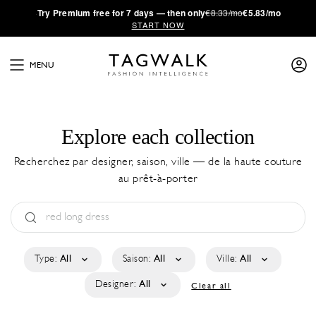
·
Try
Premium
free for 7 days — then only
€8.33/mo
€5.83/mo
START NOW
MENU
Explore each collection
Recherchez par designer, saison, ville — de la haute couture
au prêt-à-porter
Type:
All
Saison:
All
Ville:
All
Designer:
All
Clear all