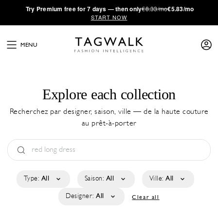
·
Try
Premium
free for 7 days — then only
€8.33/mo
€5.83/mo
START NOW
MENU
Explore each collection
Recherchez par designer, saison, ville — de la haute couture
au prêt-à-porter
Type:
All
Saison:
All
Ville:
All
Designer:
All
Clear all