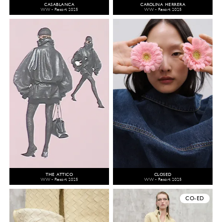
CASABLANCA
CAROLINA HERRERA
WW - Resort 2025
WW - Resort 2025
THE ATTICO
CLOSED
WW - Resort 2025
WW - Resort 2025
CO-ED