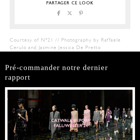
PARTAGER CE LOOK
Courtesy of N°21 // Photography by Raffaele
Cerulo and Jasmine Jessica De Pretto
Pré-commander notre dernier
rapport