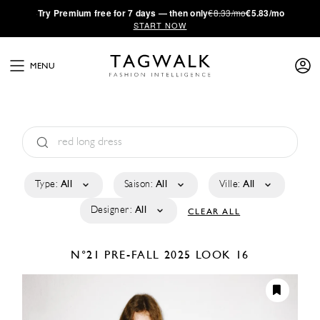
·
Try
Premium
free for 7 days — then only
€8.33/mo
€5.83/mo
START NOW
MENU
Type:
All
Saison:
All
Ville:
All
Designer:
All
CLEAR ALL
N°21
PRE-FALL 2025
LOOK 16