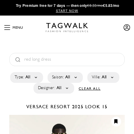
·
Try
Premium
free for 7 days — then only
€8.33/mo
€5.83/mo
START NOW
MENU
Type:
All
Saison:
All
Ville:
All
Designer:
All
CLEAR ALL
VERSACE
RESORT 2025
LOOK 15