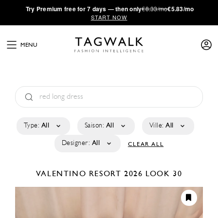
·
Try
Premium
free for 7 days — then only
€8.33/mo
€5.83/mo
START NOW
MENU
Type:
All
Saison:
All
Ville:
All
Designer:
All
CLEAR ALL
VALENTINO
RESORT 2026
LOOK 30