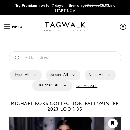
·
Try
Premium
free for 7 days — then only
€8.33/mo
€5.83/mo
START NOW
MENU
Type:
All
Saison:
All
Ville:
All
Designer:
All
CLEAR ALL
MICHAEL KORS COLLECTION
FALL/WINTER
2023
LOOK 35