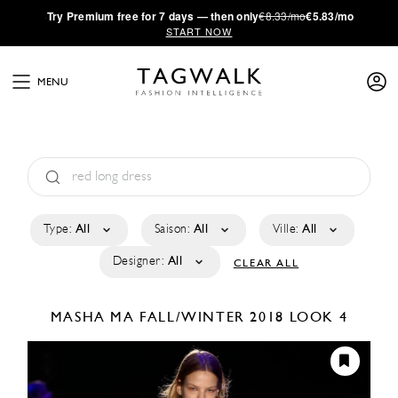
·
Try
Premium
free for 7 days — then only
€8.33/mo
€5.83/mo
START NOW
MENU
Type:
All
Saison:
All
Ville:
All
Designer:
All
CLEAR ALL
MASHA MA
FALL/WINTER 2018
LOOK 4