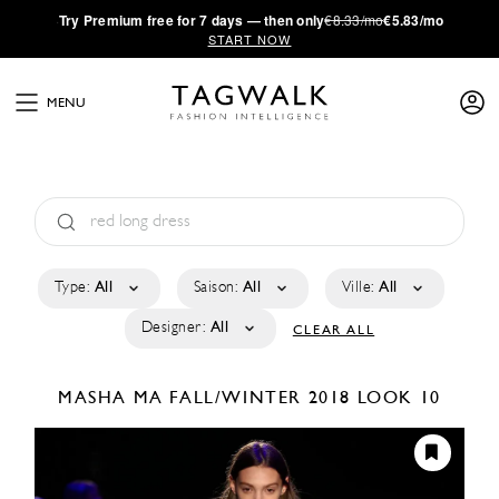
·
Try
Premium
free for 7 days — then only
€8.33/mo
€5.83/mo
START NOW
MENU
Type:
All
Saison:
All
Ville:
All
Designer:
All
CLEAR ALL
MASHA MA
FALL/WINTER 2018
LOOK 10